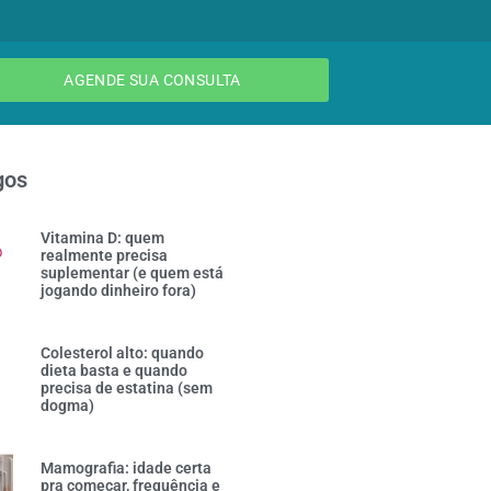
AGENDE SUA CONSULTA
gos
Vitamina D: quem
realmente precisa
suplementar (e quem está
jogando dinheiro fora)
Colesterol alto: quando
dieta basta e quando
precisa de estatina (sem
dogma)
Mamografia: idade certa
pra começar, frequência e