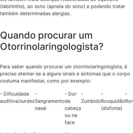
(labirintite), ao sono (apneia do sono) e podendo tratar
também determinadas alergias.
Quando procurar um
Otorrinolaringologista?
Para saber quando procurar um otorrinolaringologista, é
preciso atentar-se a alguns sinais e sintomas que o corpo
costuma manifestar, como por exemplo:
- Dificuldade
-
- Dor
-
-
-
auditiva/surdez
Sangramento
de
Zumbido
Rouquidão
Ro
nasal
cabeça
(disfonia)
ou na
face