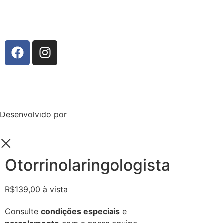
Responsável Técnico: Dr. Nasser Hamze – 155.312 CRM-SP
Política de Privacidade
Desenvolvido por
Sala5 Digital
Otorrinolaringologista
R$139,00 à vista
Consulte
condições especiais
e
parcelamento
com a nossa equipe