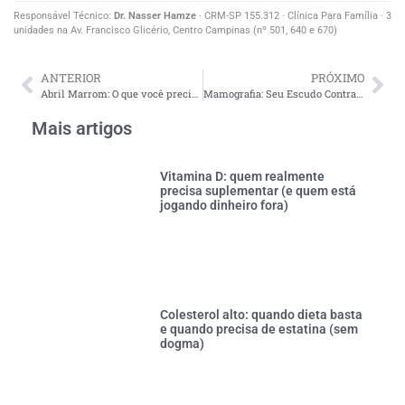
Responsável Técnico:
Dr. Nasser Hamze
· CRM-SP 155.312 · Clínica Para Família · 3
unidades na Av. Francisco Glicério, Centro Campinas (nº 501, 640 e 670)
ANTERIOR
PRÓXIMO
Abril Marrom: O que você precisa saber para prevenir doenças oculares
Mamografia: Seu Escudo Contra o Câncer de Mama
Mais artigos
Vitamina D: quem realmente
precisa suplementar (e quem está
jogando dinheiro fora)
Colesterol alto: quando dieta basta
e quando precisa de estatina (sem
dogma)