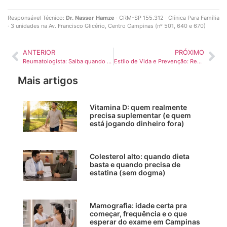
Responsável Técnico:
Dr. Nasser Hamze
· CRM-SP 155.312 · Clínica Para Família
· 3 unidades na Av. Francisco Glicério, Centro Campinas (nº 501, 640 e 670)
ANTERIOR
PRÓXIMO
Reumatologista: Saiba quando você deve procurar
Estilo de Vida e Prevenção: Reduzindo o Risco e Melhorando a Saúde Vascular
Mais artigos
Vitamina D: quem realmente
precisa suplementar (e quem
está jogando dinheiro fora)
Colesterol alto: quando dieta
basta e quando precisa de
estatina (sem dogma)
Mamografia: idade certa pra
começar, frequência e o que
esperar do exame em Campinas