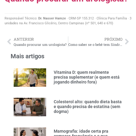
Responsável Técnico:
Dr. Nasser Hamze
· CRM-SP 155.312 · Clínica Para Família · 3
unidades na Av. Francisco Glicério, Centro Campinas (nº 501, 640 e 670)
ANTERIOR
PRÓXIMO
Quando procurar um urologista?
Como saber se o bebê tem Síndrome de Down ainda na gestação?
Mais artigos
Vitamina D: quem realmente
precisa suplementar (e quem está
jogando dinheiro fora)
Colesterol alto: quando dieta basta
e quando precisa de estatina (sem
dogma)
Mamografia: idade certa pra
começar, frequência e o que