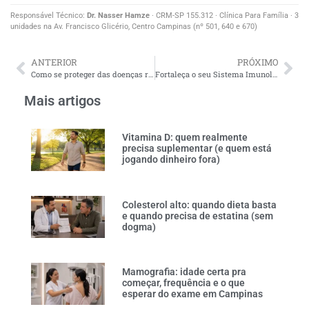
Responsável Técnico:
Dr. Nasser Hamze
· CRM-SP 155.312 · Clínica Para Família · 3
unidades na Av. Francisco Glicério, Centro Campinas (nº 501, 640 e 670)
ANTERIOR
PRÓXIMO
Como se proteger das doenças respiratórias que atacam no inverno
Fortaleça o seu Sistema Imunológico Durante o Inverno com Essas Dicas
Mais artigos
Vitamina D: quem realmente
precisa suplementar (e quem está
jogando dinheiro fora)
Colesterol alto: quando dieta basta
e quando precisa de estatina (sem
dogma)
Mamografia: idade certa pra
começar, frequência e o que
esperar do exame em Campinas