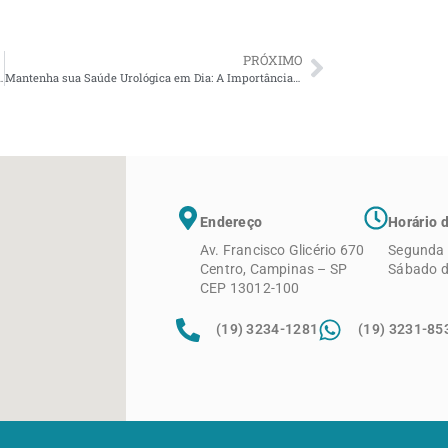
PRÓXIMO
 das Crianças no Inverno
Mantenha sua Saúde Urológica em Dia: A Importância dos Exames Preventivos
Endereço
Horário 
Av. Francisco Glicério 670
Segunda 
Centro, Campinas – SP
Sábado d
CEP 13012-100
(19) 3234-1281
(19) 3231-85