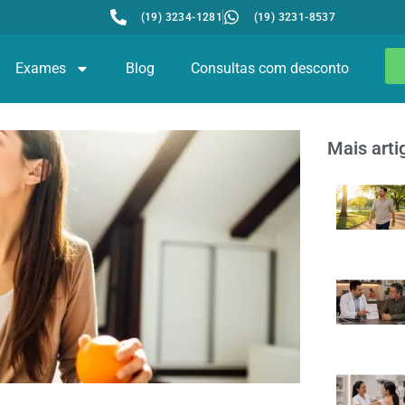
(19) 3234-1281
(19) 3231-8537
Exames
Blog
Consultas com desconto
Mais arti