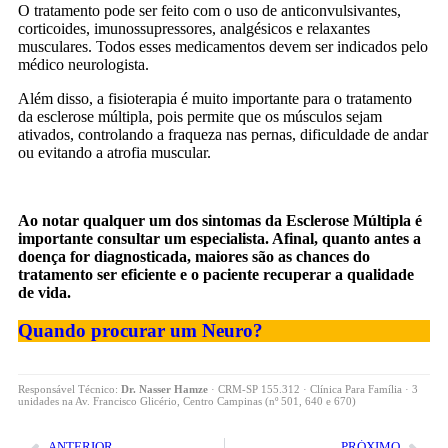
O tratamento pode ser feito com o uso de anticonvulsivantes,
corticoides, imunossupressores, analgésicos e relaxantes
musculares. Todos esses medicamentos devem ser indicados pelo
médico neurologista.
Além disso, a fisioterapia é muito importante para o tratamento
da esclerose múltipla, pois permite que os músculos sejam
ativados, controlando a fraqueza nas pernas, dificuldade de andar
ou evitando a atrofia muscular.
–
Ao notar qualquer um dos sintomas da Esclerose Múltipla é
importante consultar um especialista. Afinal, quanto antes a
doença for diagnosticada, maiores são as chances do
tratamento ser eficiente e o paciente recuperar a qualidade
de vida.
Quando procurar um Neuro?
Responsável Técnico:
Dr. Nasser Hamze
· CRM-SP 155.312 · Clínica Para Família · 3
unidades na Av. Francisco Glicério, Centro Campinas (nº 501, 640 e 670)
ANTERIOR
PRÓXIMO