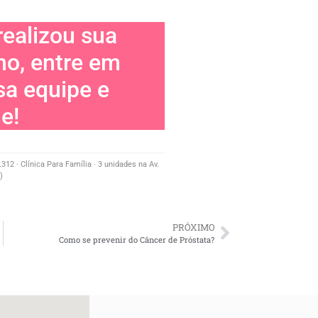
realizou sua
no, entre em
sa equipe e
e!
12 · Clínica Para Família · 3 unidades na Av.
)
PRÓXIMO
Como se prevenir do Câncer de Próstata?