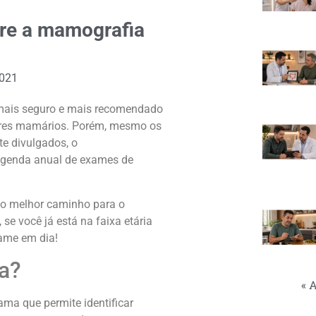
bre a mamografia
2021
mais seguro e mais recomendado
mores mamários. Porém, mesmo os
e divulgados, o
agenda anual de exames de
 o melhor caminho para o
e você já está na faixa etária
xame em dia!
a?
« 
ma que permite identificar